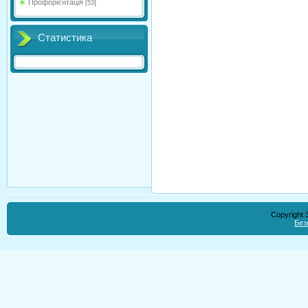
Профорієнтація
[53]
Статистика
Copyright
Без