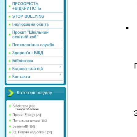
ПРОЗОРІСТЬ
+ВІДКРИТІСТЬ
STOP BULLYING
Інклюзивна освіта
Проєкт "Шкільний
освітній хаб"
Психологічна служба
Здоров'я і БЖД
Бібліотека
Каталог статтей
Контакти
Категорії розділу
Бібліотека
[659]
Заходи бібліотеки
Проект Energy
[29]
Початкова школа
[350]
Безпека!!!
[110]
IQ. Робота над собою
[36]