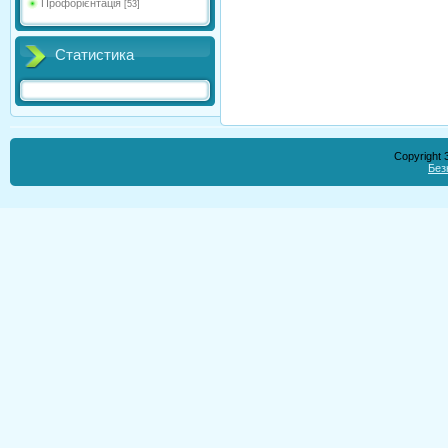
Профорієнтація
[53]
Статистика
Copyright
Без