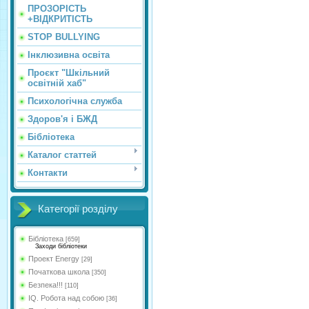
ПРОЗОРІСТЬ
+ВІДКРИТІСТЬ
STOP BULLYING
Інклюзивна освіта
Проєкт "Шкільний
освітній хаб"
Психологічна служба
Здоров'я і БЖД
Бібліотека
Каталог статтей
Контакти
Категорії розділу
Бібліотека
[659]
Заходи бібліотеки
Проект Energy
[29]
Початкова школа
[350]
Безпека!!!
[110]
IQ. Робота над собою
[36]