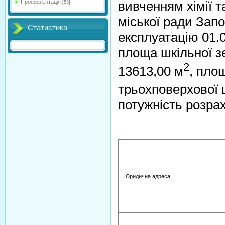
вивченням хімії та
Профорієнтація
[53]
міської ради Запо
Статистика
експлуатацію 01.0
площа шкільної з
2
13613,00 м
, пло
трьохповерхової 
потужність розрах
Юридична адреса