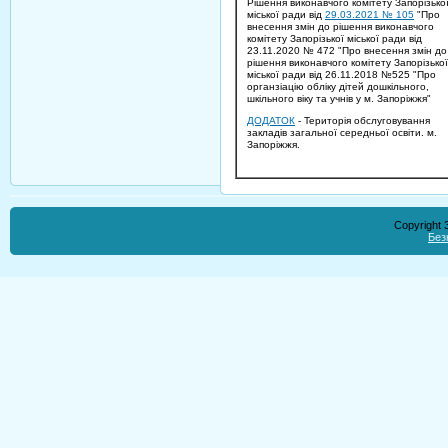
Рішення виконавчого комітету Запорізько
міської ради від
29.03.2021 № 105
"Про
внесення змін до рішення виконавчого
комітету Запорізької міської ради від
23.11.2020 № 472 "Про внесення змін до
рішення виконавчого комітету Запорізької
міської ради від 26.11.2018 №525 "Про
органзіацію обліку дітей дошкільного,
шкільного віку та учнів у м. Запоріжжя"
ДОДАТОК
- Територія обслуговування
закладів загальної середньої освіти. м.
Запоріжжя.
Copyright
Без