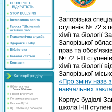
ПРОЗОРІСТЬ
+ВІДКРИТІСТЬ
STOP BULLYING
Запорізька спеціа
Інклюзивна освіта
ступенів № 72 з 
Проєкт "Шкільний
освітній хаб"
хімії та біології 
Психологічна служба
Запорізької облас
Здоров'я і БЖД
прав та обов’язкі
Бібліотека
Каталог статтей
№ 72 І-ІІІ ступен
Контакти
хімії та біології 
Запорізької міськ
Категорії розділу
«Про зміну назв з
Бібліотека
навчальних закла
[659]
Заходи бібліотеки
Проект Energy
[29]
Корпус будівлі За
Початкова школа
[350]
Безпека!!!
[110]
школа І-ІІІ ступе
IQ. Робота над собою
[36]