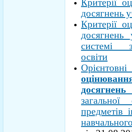
Критерії о
досягнень у
Критерії о
досягнень 
системі з
освіти
Орієнт
оцінюва
досягнень
загальної
предметів і
навчальног