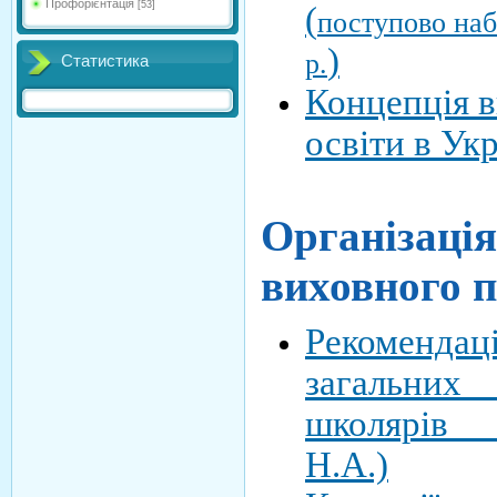
Профорієнтація
[53]
(
поступово
наб
)
р.
Статистика
Концепція 
освіти в Укр
Організація
виховного 
Рекоменда
загальни
школярів 
Н.А.)