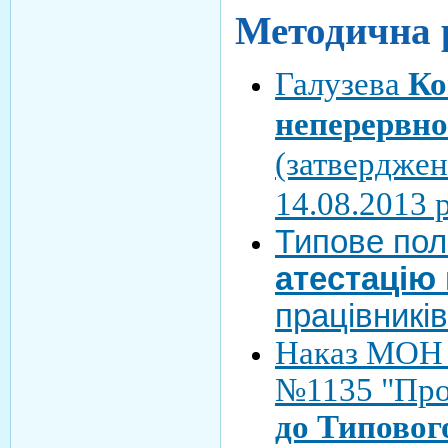
Методична 
Галузева
Ко
неперервної
(затвердже
14.08.2013 
Типове по
атестацію
працівників
Наказ МОН в
№1135 "Про
до Типовог