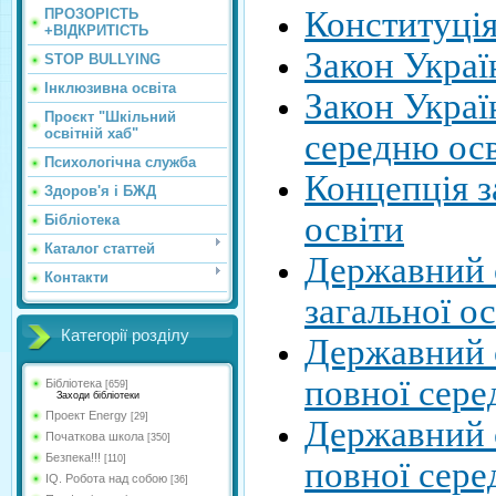
Конституція
ПРОЗОРІСТЬ
+ВІДКРИТІСТЬ
Закон Украї
STOP BULLYING
Інклюзивна освіта
Закон Украї
Проєкт "Шкільний
освітній хаб"
середню осв
Психологічна служба
Концепція з
Здоров'я і БЖД
освіти
Бібліотека
Каталог статтей
Державний с
Контакти
загальної ос
Категорії розділу
Державний с
повної сере
Бібліотека
[659]
Заходи бібліотеки
Проект Energy
[29]
Державний с
Початкова школа
[350]
Безпека!!!
[110]
повної сере
IQ. Робота над собою
[36]