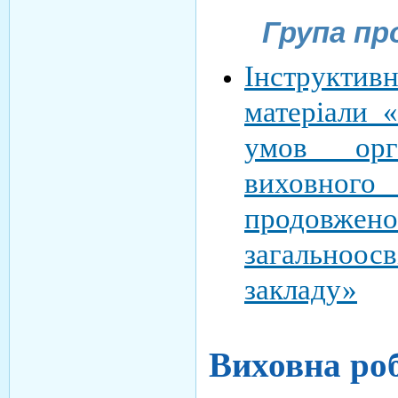
Група пр
Інструктив
матеріали 
умов орга
виховног
продо
загальноос
закладу»
Виховна ро