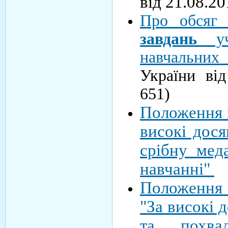
від 21.08.2
Про обсяг
завдань
учн
навчальних 
України ві
651)
Положення 
високі дося
срібну мед
навчанні"
Положення 
"За високі 
та похва