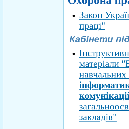
Охорона пр
Закон Украї
праці"
Кабінети пі
Інструктив
матеріали
"
навчальних 
інформатик
комунікаці
загальноосв
закладів"