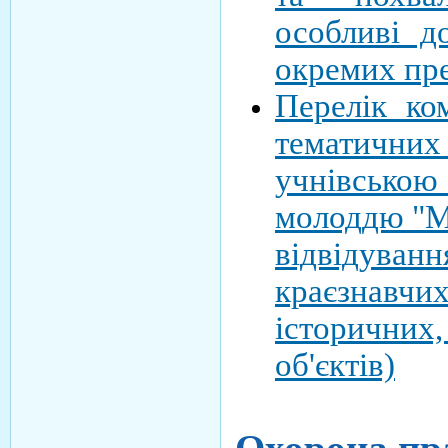
особливі д
окремих пр
Перелік ко
тематич
учнівсько
молоддю "Мо
відвідув
краєзнавч
історичн
об'єктів)