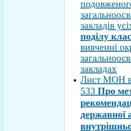
подовженого
загальноосв
закладів усі
поділу клас
вивченні ок
загальноосв
закладах
Лист МОН в
533
Про ме
рекомендац
державної а
внутрішнь