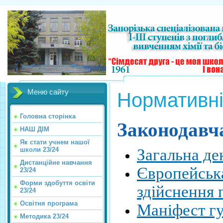
Меню сайту
Нормативні
Головна сторінка
Законодавч
НАШ ДІМ
Як стати учнем нашої
школи 23/24
Загальна де
Дистанційне навчання
Європейська
23/24
Форми здобуття освіти
здійснення 
23/24
Освітня програма
Маніфест гу
Методика 23/24