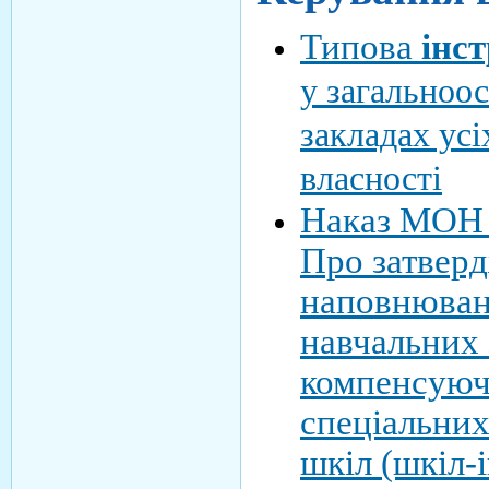
Типова
інс
у загальноос
закладах усі
власності
Наказ МОН 
Про затвер
наповнюван
навчальних 
компенсуючо
спеціальних
шкіл (шкіл-і