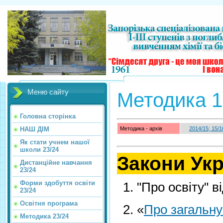
Меню сайту
Методика 1
Головна сторінка
НАШ ДІМ
Методика - архів
2014/15; 15/1
Як стати учнем нашої
школи 23/24
Закони Укр
Дистанційне навчання
23/24
Форми здобуття освіти
"Про освіту" 
23/24
Освітня програма
«
Про загальну
Методика 23/24