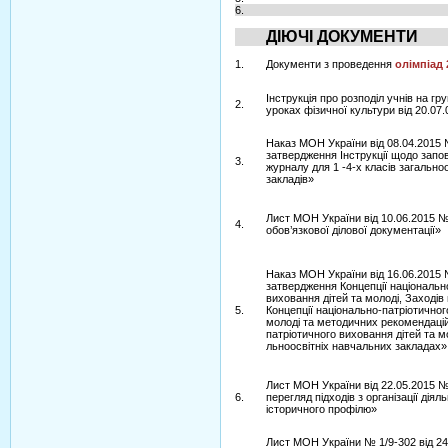
6.
ДІЮЧІ ДОКУМЕНТИ
1.
Документи з проведення
олімпіад 
Інструкція про розподіл учнів на гр
2.
уроках фізичної культури від 20.07
Наказ МОН України від 08.04.2015
затвердження Інструкції щодо запо
3.
журналу для 1 -4-х класів загально
закладів»
Лист МОН України від 10.06.2015 
4.
обов’язкової ділової документації»
Наказ МОН України від 16.06.2015
затвердження Концепції національн
виховання дітей та молоді, Заходів 
5.
Концепції національно-патріотичног
молоді та методичних рекомендаці
патріотичного виховання дітей та мо
льноосвітніх навчальних закладах»
Лист МОН України від 22.05.2015 №
6.
перегляд підходів з організації діял
історичного профілю»
Лист МОН України № 1/9-302 від 24