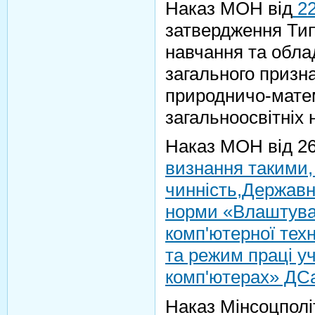
Наказ МОН від
22
затвердження Тип
навчання та обла
загального призна
природничо-мате
загальноосвітніх 
Наказ МОН від 26
визнання такими,
чинність,Державні
норми «Влаштуван
комп'ютерної тех
та режим праці у
комп'ютерах» ДСа
Наказ Мінсоцпол