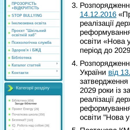
Розпоряджен
ПРОЗОРІСТЬ
+ВІДКРИТІСТЬ
14.12.2016
«Пр
STOP BULLYING
реалізації дер
Інклюзивна освіта
реформування 
Проєкт "Шкільний
освітній хаб"
освіти «Нова 
Психологічна служба
період до 202
Здоров'я і БЖД
Бібліотека
Розпорядження
Каталог статтей
України
від 1
Контакти
затвердження 
Категорії розділу
2029 роки із 
реалізації дер
Бібліотека
[659]
Заходи бібліотеки
реформування 
Проект Energy
[29]
Початкова школа
освіти "Нова 
[350]
Безпека!!!
[110]
IQ. Робота над собою
[36]