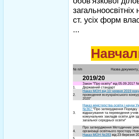
обов'язкової діло
загальноосвітніх 
ст. усіх форм влас
...
Навчал
№ п/п
Назва документу,
2019/20
Закон "Про освіту" від 05.09.2017 
1.
Державний стандарт
Наказ МОН від 10 червня 2019 рок
2.
проведення всеукраїнського конкур
2020"
Наказ міністерства освіти і науки Ук
№367
"Про затвердження Порядку 
3.
відрахування та переведення учнів
комунальних закладів освіти для зд
загальної середньої освіти"
Про затвердження Методичних рек
4.
організації освітнього простору Нов
Наказ МОН №283
від 23 березня 20
5.