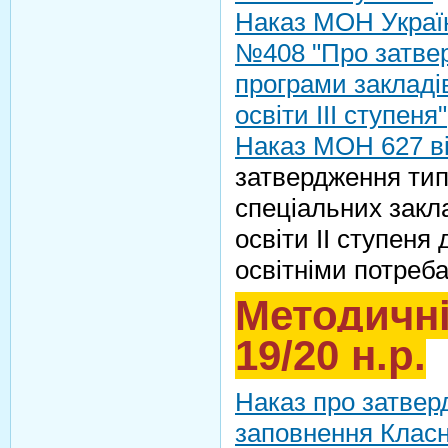
Наказ МОН Україн
№408 "Про затвер
програми закладі
освіти ІІІ ступеня"
Наказ МОН 627 ві
затвердження тип
спеціальних закла
освіти ІІ ступеня
освітніми потреб
Методичні
19/20 н.р.
Наказ про затвер
заповнення Класн