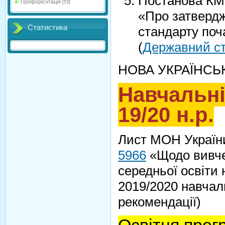
Постанова К
Профорієнтація
[53]
«Про затверд
Статистика
стандарту поч
(
Державний ст
НОВА УКРАЇНСЬ
Навчальн
19/20 н.р.
Лист МОН Україн
5966
«Щодо вивче
середньої освіти
2019/2020 навчал
рекомендації)
Освітня про