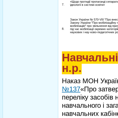
«Щодо протидії пропаганді сепарат
7.
ідеології в системі освіти»
Закон України № 570-VIII "Про внес
Закону України "Про мобілізаційну п
мобілізацію" про звільнення від пр
8.
під час мобілізації окремих категорі
наукових і нау-ково-педагогічних ро
Навчальні
н.р.
Наказ МОН Украї
№137
«Про затве
переліку засобів
навчального і за
навчальних кабін