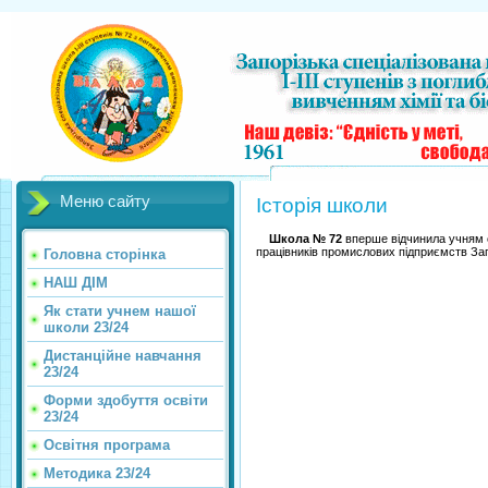
Меню сайту
Історія школи
Школа № 72
вперше відчинила учням 
працівників промислових підприємств Зап
Головна сторінка
НАШ ДІМ
Як стати учнем нашої
школи 23/24
Дистанційне навчання
23/24
Форми здобуття освіти
23/24
Освітня програма
Методика 23/24