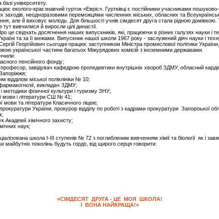
 базі університету.
 еколого-краєзнавчий гурток «Евріс». Гуртківці є постійними учасниками пошуково-д
них заходів, неодноразовими переможцями численних міських, обласних та Всеукраїнс
 але й виховує молодь. Для більшості учнів сімдесят друга стала рідною домівкою.
в тут вивчилися й виросли цілі династії.
свідчать досягнення наших випускників, які, працюючи в різних галузях науки і тех
 Україні та за її межами. Випускник нашої школи 1967 року - заслужений діяч науки і тех
о Сергій Георгійович сьогодні працює заступником Міністра промислової політики Україн
Головою української частини багатьох Міжурядових комісій з іноземними державами.
нчили:
ласного пенсійного фонду;
 професор, завідувач кафедрою пропедевтики внутрішніх хвороб ЗДМУ, обласний кардіо
Запоріжжя;
 відділом міської поліклініки № 10;
фармакогнозії, викладач ЗДМУ;
і методики фізичної культури і туризму ЗНУ;
 мови і літератури СШ № 41;
ї мови та літератури Класичного ліцею;
рокуратури України, прокурор відділу по роботі з кадрами прокуратури Запорізької обл
к;
к Академії хімічного захисту;
мічних наук;
ізована школа І-ІІІ ступенів № 72 з поглибленим вивченням хімії та біології як і зав
и майбутніх поколінь будуть гордо, від щирого серця говорити:
«СІМДЕСЯТ ДРУГА - ЦЕ МОЯ ШКОЛА!
І ВОНА НАЙКРАЩА!»