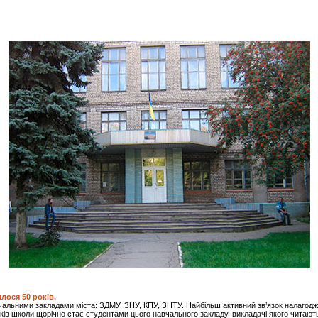
лося 50 років.
альними закладами міста: ЗДМУ, ЗНУ, КПУ, ЗНТУ. Найбільш активний зв’язок налагод
ків школи щорічно стає студентами цього навчального закладу, викладачі якого читають л