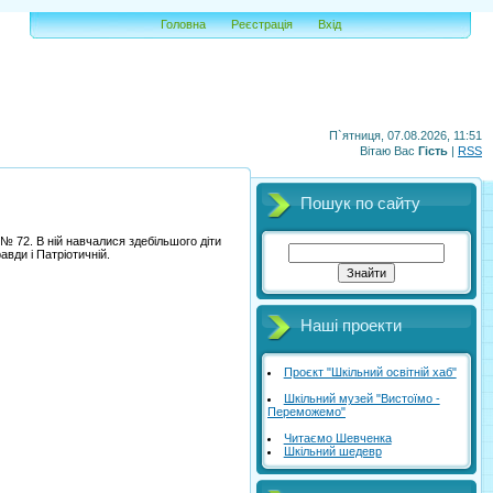
Головна
Реєстрація
Вхід
П`ятниця, 07.08.2026, 11:51
Вітаю Вас
Гість
|
RSS
Пошук по сайту
 № 72. В ній навчалися здебільшого діти
вди і Патріотичній.
Наші проекти
Проєкт "Шкільний освітній хаб"
Шкільний музей "Вистоїмо -
Переможемо"
Читаємо Шевченка
Шкільний шедевр