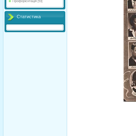
Профорієнтація
[53]
Статистика