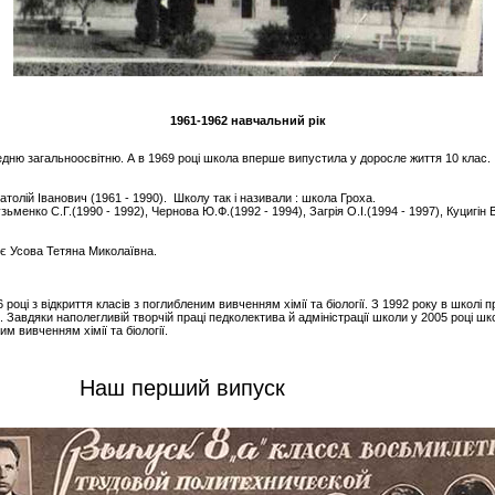
1961-1962 навчальний рік
дню загальноосвітню. А в 1969 році школа вперше випустила у доросле життя 10 клас.
атолій Іванович (1961 - 1990). Школу так і називали : школа Гроха.
ьменко С.Г.(1990 - 1992), Чернова Ю.Ф.(1992 - 1994), Загрія О.І.(1994 - 1997), Куцигін В
є Усова Тетяна Миколаївна.
 з відкриття класів з поглибленим вивченням хімії та біології. З 1992 року в школі 
 Завдяки наполегливій творчій праці педколектива й адміністрації школи у 2005 році ш
м вивченням хімії та біології.
Наш перший випуск