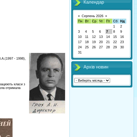
Календар
«
Серпень 2026
»
Пн
Вт
Ср
Чт
Пт
Сб
Нд
1
2
3
4
5
6
7
8
9
10
11
12
13
14
15
16
17
18
19
20
21
22
23
24
25
26
27
28
29
30
31
.А.(1997 - 1998),
Архів новин
працюють класи з
кола отримала