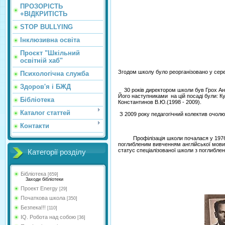
ПРОЗОРІСТЬ
+ВІДКРИТІСТЬ
STOP BULLYING
Інклюзивна освіта
Проєкт "Шкільний
освітній хаб"
Згодом школу було реорганізовано у сере
Психологічна служба
Здоров'я і БЖД
30 років директором школи
був Грох Ан
Його наступниками на цій посаді були: Куз
Бібліотека
Константинов В.Ю.(1998 - 2009).
Каталог статтей
З 2009 року педагогічний колектив очолю
Контакти
Профілізація школи почалася у 1976 році
поглибленим вивченням англійської мови.
статус спеціалізованої школи з поглиблени
Категорії розділу
Бібліотека
[659]
Заходи бібліотеки
Проект Energy
[29]
Початкова школа
[350]
Безпека!!!
[110]
IQ. Робота над собою
[36]