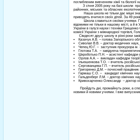
поглибленим вивченням хімії та біології на
З січня 2005 року на базі школи працює
районних, міських та обласних екологіч
Наша школа не тільки дає міцні знання,
приводять вчитися своїх дітей. За 49 рокі
Школа славиться своїми учнями. Про це 
відомими не тільки в нашому місті, а й в
України в галузі науки і техніки Грищенк
комісії України з міжнародної торгівлі, 
Сімдесят другу школу в різні роки закі
• Казачук А.В. – голова Запорізького об
• Сиволап В.В. – доктор медичних наук,
• Чепец Ю.Г. – заступник прокурора м. 
• Глотова Т.А. – завідуюча терапевтичним
• Шкроботько П.Н. – асистент кафедри 
• Орлов А.А. – викладач кафедри теорії 
• Ільюшенкова Т.О. – вчитель російської
• Сергованцева Г.П. – вчитель російсько
• Григоренко Д.М. – почесний працівник п
• Гармаш С.О. – кандидат хімічних нау
• Гальденберг Л.М. – доктор хімічних нау
• Кривохарченко Олександр – доктор хі
Пройдуть дні, промайнуть роки, а спеціал
новими й новими учнями. І вже випускник