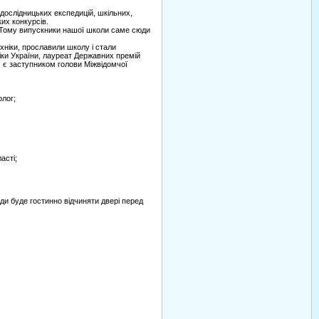
ослідницьких експедицій, шкільних,
ьких конкурсів.
 Тому випускники нашої школи саме сюди
ніки, прославили школу і стали
ніки України, лауреат Державних премій
и, є заступником голови Міжвідомчої
лог;
асті;
жди буде гостинно відчиняти двері перед