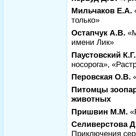
Мильчаков Е.А.
«
только»
Остапчук А.В.
«М
имени Лик»
Паустовский К.Г.
носорога», «Рас
Перовская О.В.
«
Питомцы зоопар
животных
Пришвин М.М.
«
Селиверстова Д.
Приключения сер