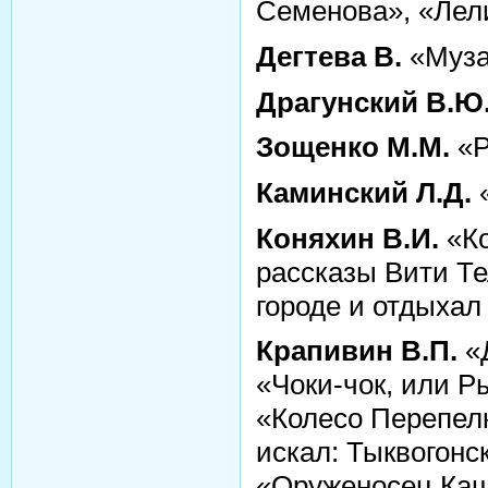
Семенова», «Ле
Дегтева В.
«Муза
Драгунский В.Ю
Зощенко М.М.
«Р
Каминский Л.Д.
«
Коняхин В.И.
«Ко
рассказы Вити Те
городе и отдыхал
Крапивин В.П.
«Д
«Чоки-чок, или Р
«Колесо Перепел
искал: Тыквогонс
«Оруженосец Ка