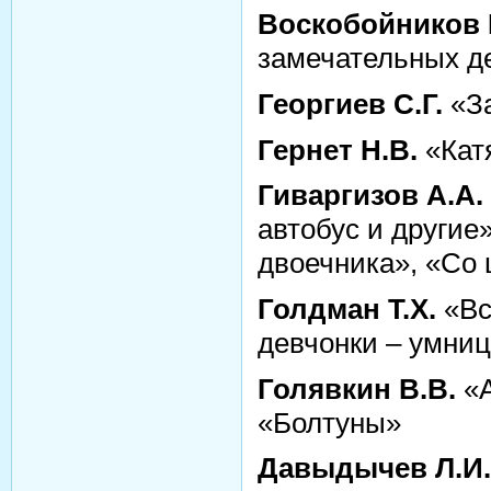
Воскобойников 
замечательных д
Георгиев С.Г.
«За
Гернет Н.В.
«Катя
Гиваргизов А.А.
автобус и другие
двоечника», «Со
Голдман Т.Х.
«Вс
девчонки – умни
Голявкин В.В.
«А
«Болтуны»
Давыдычев Л.И.