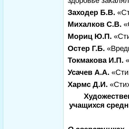
здоровье закаля
Заходер Б.В.
«Ст
Михалков С.В.
«
Мориц Ю.П.
«Ст
Остер Г.Б.
«Вред
Токмакова И.П.
«
Усачев А.А.
«Сти
Хармс Д.И.
«Сти
Художестве
учащихся средн