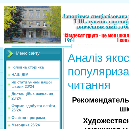
Меню сайту
Аналіз якос
популяризац
Головна сторінка
НАШ ДІМ
читання
Як стати учнем нашої
школи 23/24
Дистанційне навчання
Рекомендатель
23/24
Форми здобуття освіти
ш
23/24
Освітня програма
Художестве
Методика 23/24