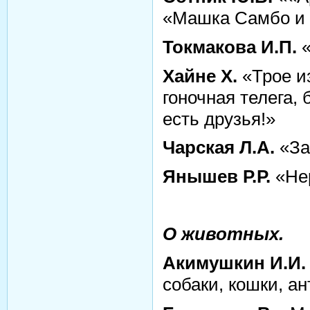
«Машка Самбо и 
Токмакова И.П.
«
Хайне Х.
«Трое из
гоночная телега,
есть друзья!»
Чарская Л.А.
«За
Янышев Р.Р.
«Не
О животных.
Акимушкин И.И.
собаки, кошки, а