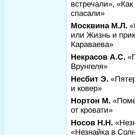
встречали», «Как
спасали»
Москвина М.Л.
«
или Жизнь и при
Караваева»
Некрасов А.С.
«П
Врунгеля»
Несбит Э.
«Пятер
и ковер»
Нортон М.
«Поме
от кровати»
Носов Н.Н.
«Незн
«Незнайка в Солн