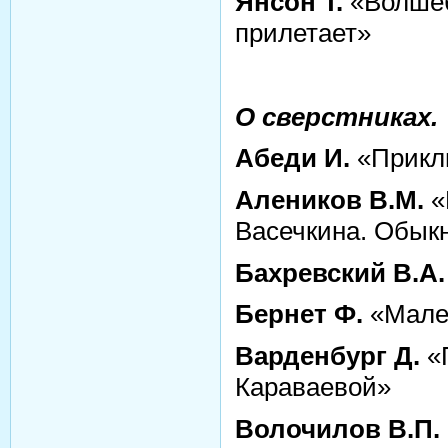
Янсон Т.
«Волшеб
прилетает»
О сверстниках.
Абеди И.
«Прикл
Алеников В.М.
«
Васечкина. Обык
Бахревский В.А.
Бернет Ф.
«Мале
Варденбург Д.
«
Караваевой»
Волочилов В.П.