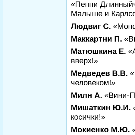
«Пеппи Длинныйч
Малыше и Карлс
Людвиг С.
«Мопс
Маккартни П.
«Вы
Матюшкина Е.
«А
вверх!»
Медведев В.В.
«
человеком!»
Милн А.
«Вини-П
Мишаткин Ю.И.
косички!»
Мокиенко М.Ю.
«