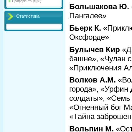
Профорієнтація
[53]
Большакова Ю.
Пангалее»
Статистика
Бьерк К.
«Приклю
Оксфорде»
Булычев Кир
«Д
башне», «Чулан 
«Приключения А
Волков А.М.
«Во
города», «Урфин
солдаты», «Семь
«Огненный бог М
«Тайна заброшен
Вольпин М.
«Ост