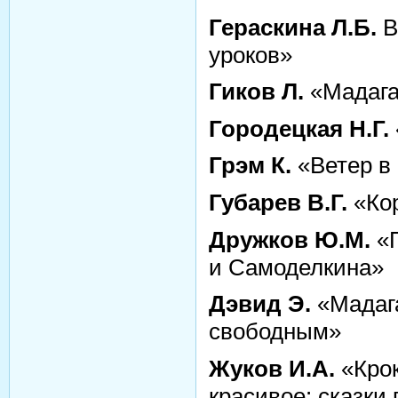
Гераскина Л.Б.
В
уроков»
Гиков Л.
«Мадага
Городецкая Н.Г.
Грэм К.
«Ветер в
Губарев В.Г.
«Кор
Дружков Ю.М.
«П
и Самоделкина»
Дэвид Э.
«Мадаг
свободным»
Жуков И.А.
«Крок
красивое: сказки