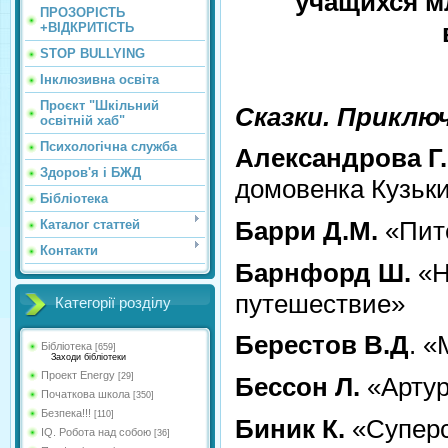
учащихся м
ПРОЗОРІСТЬ
+ВІДКРИТІСТЬ
STOP BULLYING
Інклюзивна освіта
Проєкт "Шкільний
Сказки. Приклю
освітній хаб"
Психологічна служба
Александрова Г.
Здоров'я і БЖД
домовенка Кузьк
Бібліотека
Барри Д.М.
«Пит
Каталог статтей
Контакти
Барнфорд Ш.
«Н
путешествие»
Категорії розділу
Берестов В.Д
. 
Бібліотека
[659]
Заходи бібліотеки
Проект Energy
[29]
Бессон Л.
«Арту
Початкова школа
[350]
Безпека!!!
[110]
Биник К.
«Супер
IQ. Робота над собою
[36]