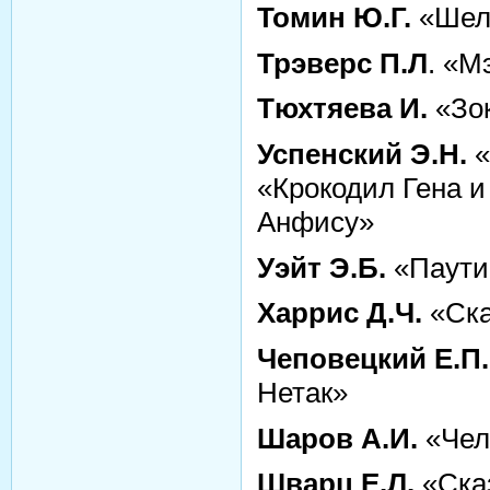
Томин Ю.Г.
«Шел 
Трэверс П.Л
. «М
Тюхтяева И.
«Зо
Успенский Э.Н.
«
«Крокодил Гена и
Анфису»
Уэйт Э.Б.
«Паути
Харрис Д.Ч.
«Ска
Чеповецкий Е.П.
Нетак»
Шаров А.И.
«Чел
Шварц Е.Л.
«Сказ