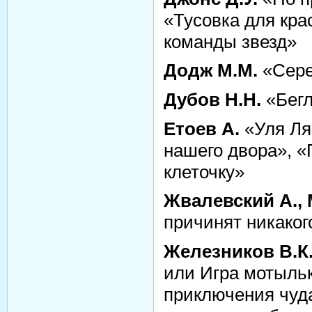
«Тусовка для кра
команды звезд»
Додж М.М.
«Сере
Дубов Н.Н.
«Бегл
Етоев А.
«Уля Ля
нашего двора», «
клеточку»
Жвалевский А.,
причинят никаког
Железников В.К
или Игра мотыль
приключения чуда