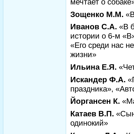
мечтает о собаке
Зощенко М.М.
«В
Иванов С.А.
«В б
истории о 6-м «В
«Его среди нас н
жизни»
Ильина Е.Я.
«Чет
Искандер Ф.А.
«
праздника», «Авт
Йоргансен К.
«Ма
Катаев В.П.
«Сын
одинокий»