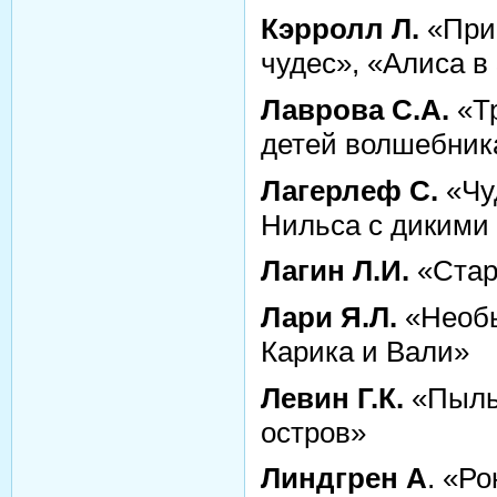
Кэрролл Л.
«При
чудес», «Алиса в
Лаврова С.А.
«Тр
детей волшебник
Лагерлеф С.
«Чу
Нильса с дикими
Лагин Л.И.
«Стар
Лари Я.Л.
«Необы
Карика и Вали»
Левин Г.К.
«Пыль
остров»
Линдгрен А
. «Ро