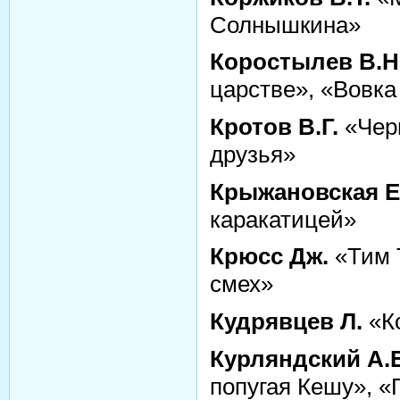
Солнышкина»
Коростылев В.Н
царстве», «Вовка
Кротов В.Г.
«Черв
друзья»
Крыжановская Е
каракатицей»
Крюсс Дж.
«Тим 
смех»
Кудрявцев Л.
«Ко
Курляндский А.Е
попугая Кешу», «