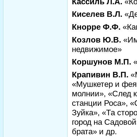
Кассиль Л.А.
«Ко
Киселев В.Л.
«Де
Кнорре Ф.Ф.
«Ка
Козлов Ю.В.
«Им
недвижимое»
Коршунов М.П.
«
Крапивин В.П.
«М
«Мушкетер и фея
молнии», «След к
станции Роса», 
Зуйка», «Та сторо
город на Садовой
брата» и др.