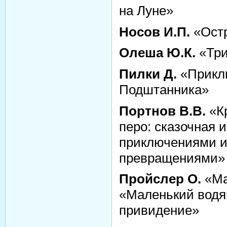
на Луне»
Носов И.П.
«Остр
Олеша Ю.К.
«Три
Пилки Д.
«Прикл
Подштанника»
Портнов В.В.
«Кр
перо: сказочная 
приключениями 
превращениями»
Пройслер О.
«Ма
«Маленький водя
привидение»