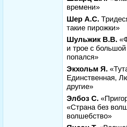
времени»
Шер А.С.
Тридеся
такие пирожки»
Шульжик В.В.
«Ф
и трое с большой
попался»
Экхольм Я.
«Тута
Единственная, Л
другие»
Элбоз С.
«Пригор
«Страна без вол
волшебство»