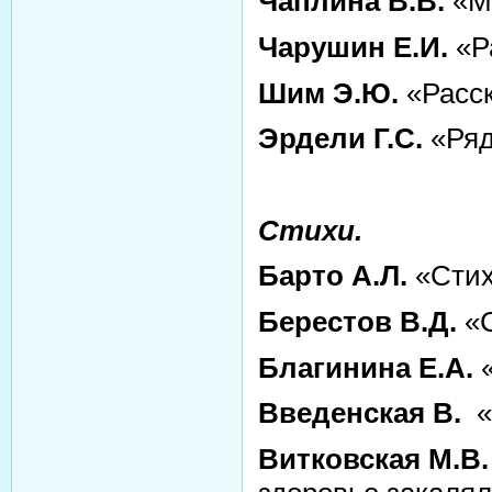
Чаплина В.В.
«М
Чарушин Е.И.
«Р
Шим Э.Ю.
«Расск
Эрдели Г.С.
«Ряд
Стихи.
Барто А.Л.
«Сти
Берестов В.Д.
«С
Благинина Е.А.
«
Введенская В.
«
Витковская М.В.