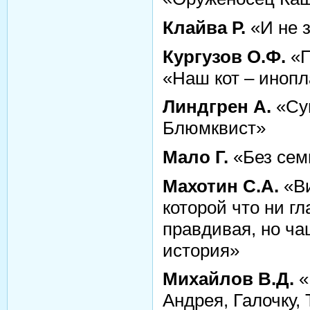
Клайва Р.
«И не з
Кургузов О.Ф.
«П
«Наш кот – иноп
Линдгрен А.
«Су
Блюмквист»
Мало Г.
«Без сем
Махотин С.А.
«Ви
которой что ни г
правдивая, но ча
история»
Михайлов В.Д.
«
Андрея, Галочку,