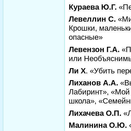
Кураева Ю.Г.
«Пе
Левеллин С.
«Ми
Крошки, маленьки
опасные»
Левензон Г.А.
«П
или Необъяснимы
Ли Х
. «Убить пе
Лиханов А.А.
«Вы
Лабиринт», «Мой
школа», «Семейны
Лихачева О.П.
«Л
Малинина О.Ю.
«