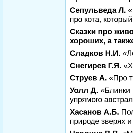
Сепульведа Л.
«
про кота, которы
Сказки про жив
хороших, а такж
Сладков Н.И.
«Ле
Снегирев Г.Я.
«Х
Струев А.
«Про т
Уолл Д.
«Блинки 
упрямого австра
Хасанов А.Б.
Пол
природе зверях и