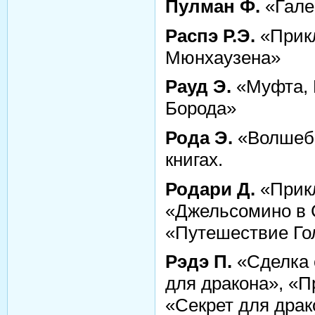
Пулман Ф.
«Гале
Распэ Р.Э.
«Прик
Мюнхаузена»
Рауд Э.
«Муфта, 
Борода»
Рода Э.
«Волшебн
книгах.
Родари Д.
«Прик
«Джельсомино в 
«Путешествие Го
Рэдэ П.
«Сделка 
для дракона», «П
«Секрет для драк