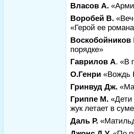
Власов А.
«Армия
Воробей В.
«Веч
«Герой ее роман
Воскобойников 
порядке»
Гаврилов А
. «В
О.Генри
«Вождь 
Гринвуд
Дж.
«Ма
Гриппе М.
«Дети 
жук летает в сум
Даль Р.
«Матиль
Джонс Д.У.
«По п