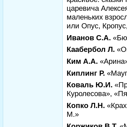
царевича Алексе
маленьких взросл
или Опус, Кропус
Иванов С.А.
«Бю
Каабербол Л.
«Оп
Ким А.А.
«Арина
Киплинг Р.
«Мауг
Коваль Ю.И.
«Пр
Куролесова», «П
Копко Л.Н.
«Крах
М.»
Коржиков В.Т.
«М