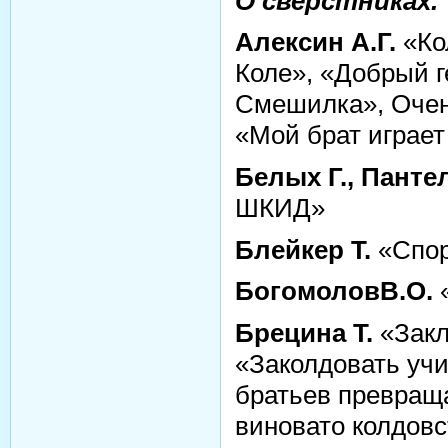
О сверстниках.
Алексин А.Г.
«Ко
Коле», «Добрый г
Смешилка», Очен
«Мой брат играет 
Белых Г., Панте
ШКИД»
Блейкер Т.
«Спор
БогомоловВ.О.
Брецина Т.
«Закл
«Заколдовать учи
братьев превраща
виновато колдовс