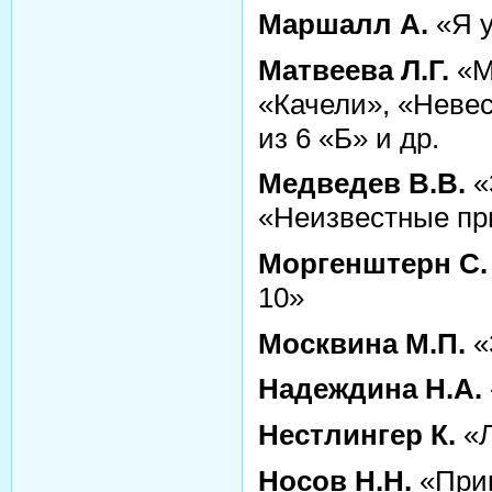
Маршалл А.
«Я у
Матвеева Л.Г.
«М
«Качели», «Невес
из 6 «Б» и др.
Медведев В.В.
«
«Неизвестные пр
Моргенштерн С.
10»
Москвина М.П.
«
Надеждина Н.А.
Нестлингер К.
«Л
Носов Н.Н.
«Прик