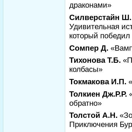
драконами»
Силверстайн Ш.
Удивительная ист
который победил
Сомпер Д.
«Вамп
Тихонова Т.Б.
«П
колбасы»
Токмакова И.П.
«
Толкиен
Дж.Р.Р.
«
обратно»
Толстой А.Н.
«Зо
Приключения Бур