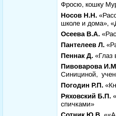
Фросю, кошку Мур
Носов Н.Н.
«Расс
школе и дома», 
Осеева В.А.
«Рас
Пантелеев Л.
«Ра
Пеннак Д.
«Глаз 
Пивоварова И.М
Синициной, учен
Погодин Р.П.
«Кн
Ряховский Б.П.
«
спичками»
Сотник Ю.В.
««А