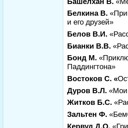
Башелхан В.
«Ме
Белкина В.
«Прик
и его друзей»
Белов В.И.
«Расс
Бианки В.В.
«Рас
Бонд М.
«Приклю
Паддингтона»
Востоков С. «
Ос
Дуров В.Л.
«Мои 
Житков Б.С.
«Ра
Зальтен Ф.
«Бем
Кервуд Д.О.
«Гри