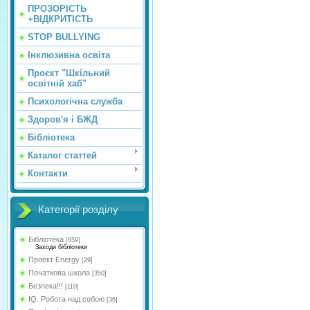
ПРОЗОРІСТЬ
+ВІДКРИТІСТЬ
STOP BULLYING
Інклюзивна освіта
Проєкт "Шкільний
освітній хаб"
Психологічна служба
Здоров'я і БЖД
Бібліотека
Каталог статтей
Контакти
Категорії розділу
Бібліотека
[659]
Заходи бібліотеки
Проект Energy
[29]
Початкова школа
[350]
Безпека!!!
[110]
IQ. Робота над собою
[36]