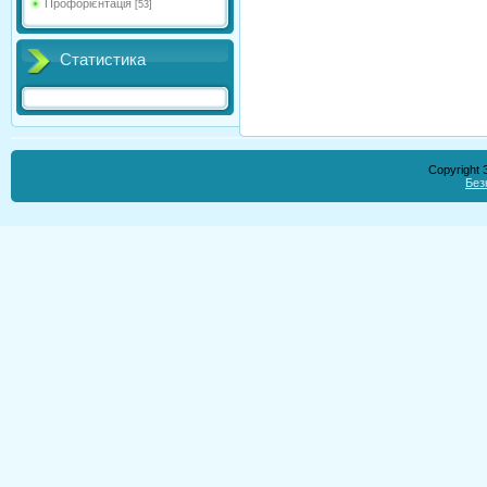
Профорієнтація
[53]
Статистика
Copyright
Без